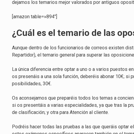
dejamos los temarios mejor valorados por antiguos oposit
[amazon table=»894″]
¿Cuál es el temario de las op
Aunque dentro de los funcionarios de correos existen disti
Repartidor), el temario
general para superar las oposicion
La única diferencia entre optar a uno o a varios puestos e
os presenáis a una sola función, deberéis abonar 10€; si pr
posibilidades, 30€.
Os aconsejamos que preparéis todos los temas a concienc
si os presentáis a varias especialidades, ya que tras la 
de clasificación; y otra para Atención al cliente.
Podréis hacer todas las pruebas a las que queráis optar e
estos exámenes específicos aparecen también en el temar