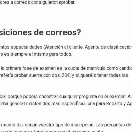
ores a correos consiguieron aprobar.
osiciones de correos?
ntas especialidades (Atención al cliente, Agente de clasificació
es
es siempre el mismo para todos.
n la primera fase de examen es la cuota de matrícula como candid
eferís probar suerte con dos, 20€; y si queréis tener todas las
ia, porque podéis encontrar cualquier pregunta en el examen. 
prueba general existen dos más específicas: una para Reparto y A
l mismo día, según vuestro tipo de inscripción. Las preguntas de
io del que os informaremos en el siguiente punto.