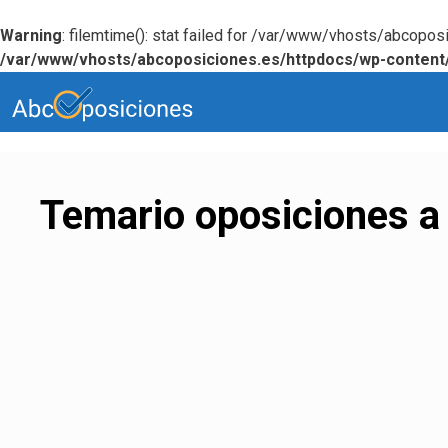
Warning
: filemtime(): stat failed for /var/www/vhosts/abcop
/var/www/vhosts/abcoposiciones.es/httpdocs/wp-content
Saltar
al
contenido
Temario oposiciones a