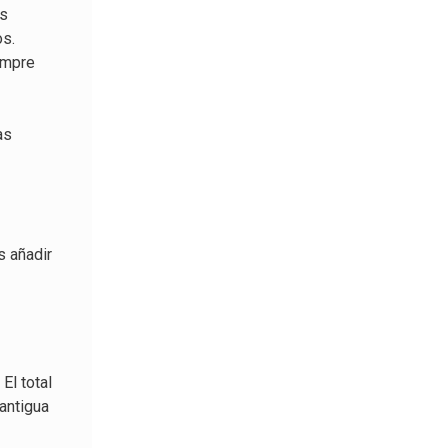
os
os.
empre
as
s añadir
El total
 antigua