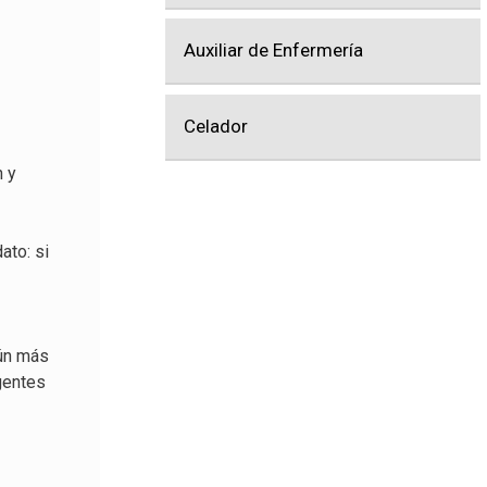
Auxiliar de Enfermería
Celador
n y
ato: si
Aún más
gentes