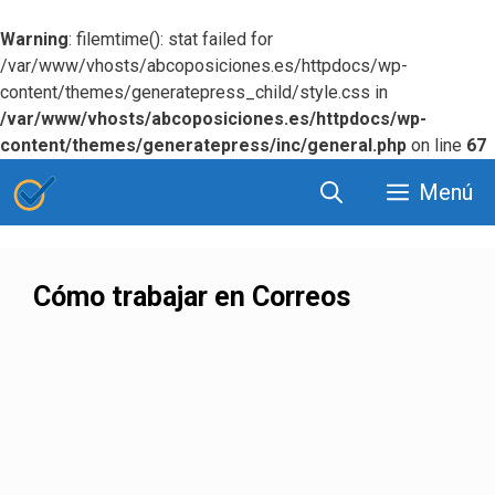
Warning
: filemtime(): stat failed for
/var/www/vhosts/abcoposiciones.es/httpdocs/wp-
content/themes/generatepress_child/style.css in
/var/www/vhosts/abcoposiciones.es/httpdocs/wp-
content/themes/generatepress/inc/general.php
on line
67
Saltar
Menú
al
contenido
Cómo trabajar en Correos